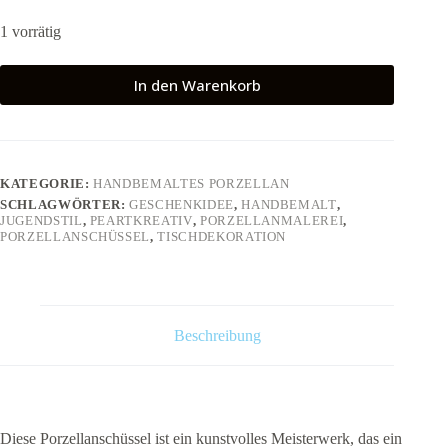
1 vorrätig
In den Warenkorb
KATEGORIE:
HANDBEMALTES PORZELLAN
SCHLAGWÖRTER:
GESCHENKIDEE
,
HANDBEMALT
,
JUGENDSTIL
,
PEARTKREATIV
,
PORZELLANMALEREI
,
PORZELLANSCHÜSSEL
,
TISCHDEKORATION
Beschreibung
Diese Porzellanschüssel ist ein kunstvolles Meisterwerk, das ein