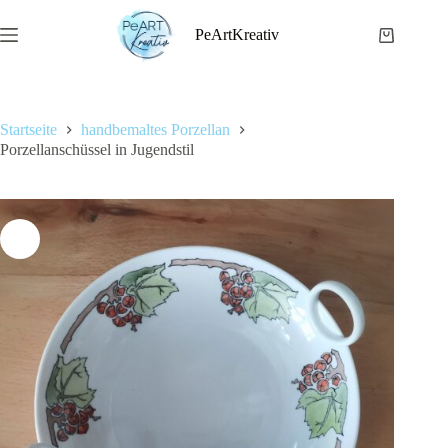
Zum
Inhalt
PeArtKreativ
Warenkor
springen
Startseite
handbemaltes Porzellan
Porzellanschüssel in Jugendstil