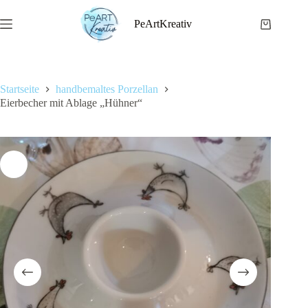
Zum
Inhalt
PeArtKreativ
Warenkor
springen
Startseite
handbemaltes Porzellan
Eierbecher mit Ablage „Hühner“