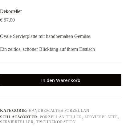
Dekorteller
€
57,00
Ovale Servierplatte mit handbemalten Gemüse.
Ein zeitlos, schöner Blickfang auf ihrem Esstisch
In den Warenkorb
KATEGORIE:
HANDBEMALTES PORZELLAN
SCHLAGWÖRTER:
PORZELLAN TELLER
,
SERVIERPLATTE
,
SERVIERTELLER
,
TISCHDEKORATION