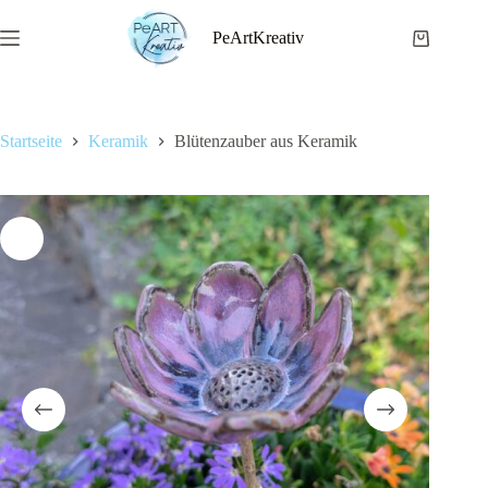
Zum
Inhalt
PeArtKreativ
Warenkor
springen
Startseite
Keramik
Blütenzauber aus Keramik